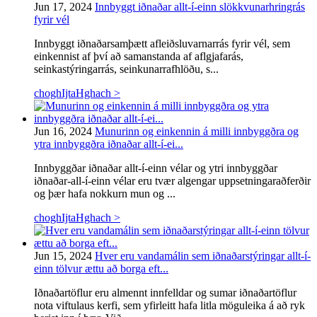
Jun 17, 2024
Innbyggt iðnaðar allt-í-einn slökkvunarhringrás
fyrir vél
Innbyggt iðnaðarsamþætt afleiðsluvarnarrás fyrir vél, sem
einkennist af því að samanstanda af aflgjafarás,
seinkastýringarrás, seinkunarrafhlöðu, s...
choghIjtaHghach >
Jun 16, 2024
Munurinn og einkennin á milli innbyggðra og
ytra innbyggðra iðnaðar allt-í-ei...
Innbyggðar iðnaðar allt-í-einn vélar og ytri innbyggðar
iðnaðar-all-í-einn vélar eru tvær algengar uppsetningaraðferðir
og þær hafa nokkurn mun og ...
choghIjtaHghach >
Jun 15, 2024
Hver eru vandamálin sem iðnaðarstýringar allt-í-
einn tölvur ættu að borga eft...
Iðnaðartöflur eru almennt innfelldar og sumar iðnaðartöflur
nota viftulaus kerfi, sem yfirleitt hafa litla möguleika á að ryk