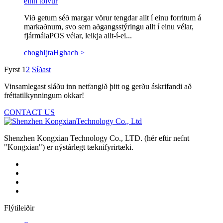
einn tölvur
Við getum séð margar vörur tengdar allt í einu forritum á
markaðnum, svo sem aðgangsstýringu allt í einu vélar,
fjármálaPOS vélar, leikja allt-í-ei...
choghIjtaHghach >
Fyrst
1
2
Síðast
Vinsamlegast sláðu inn netfangið þitt og gerðu áskrifandi að
fréttatilkynningum okkar!
CONTACT US
Shenzhen Kongxian Technology Co., LTD. (hér eftir nefnt
"Kongxian") er nýstárlegt tæknifyrirtæki.
Flýtileiðir