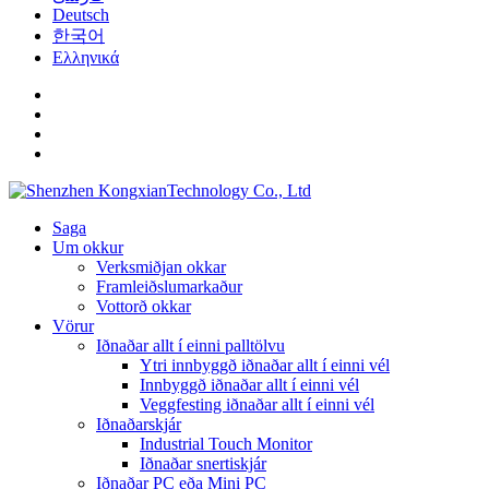
Deutsch
한국어
Ελληνικά
Saga
Um okkur
Verksmiðjan okkar
Framleiðslumarkaður
Vottorð okkar
Vörur
Iðnaðar allt í einni palltölvu
Ytri innbyggð iðnaðar allt í einni vél
Innbyggð iðnaðar allt í einni vél
Veggfesting iðnaðar allt í einni vél
Iðnaðarskjár
Industrial Touch Monitor
Iðnaðar snertiskjár
Iðnaðar PC eða Mini PC