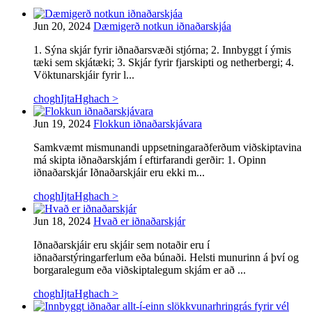
Jun 20, 2024
Dæmigerð notkun iðnaðarskjáa
1. Sýna skjár fyrir iðnaðarsvæði stjórna; 2. Innbyggt í ýmis
tæki sem skjátæki; 3. Skjár fyrir fjarskipti og netherbergi; 4.
Vöktunarskjáir fyrir l...
choghIjtaHghach >
Jun 19, 2024
Flokkun iðnaðarskjávara
Samkvæmt mismunandi uppsetningaraðferðum viðskiptavina
má skipta iðnaðarskjám í eftirfarandi gerðir: 1. Opinn
iðnaðarskjár Iðnaðarskjáir eru ekki m...
choghIjtaHghach >
Jun 18, 2024
Hvað er iðnaðarskjár
Iðnaðarskjáir eru skjáir sem notaðir eru í
iðnaðarstýringarferlum eða búnaði. Helsti munurinn á því og
borgaralegum eða viðskiptalegum skjám er að ...
choghIjtaHghach >