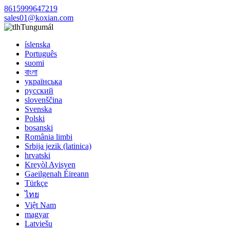
8615999647219
sales01@koxian.com
Tungumál
íslenska
Português
suomi
বাংলা
українська
русский
slovenščina
Svenska
Polski
bosanski
România limbi
Srbija jezik (latinica)
hrvatski
Kreyòl Ayisyen
Gaeilgenah Éireann
Türkçe
ไทย
Việt Nam
magyar
Latviešu