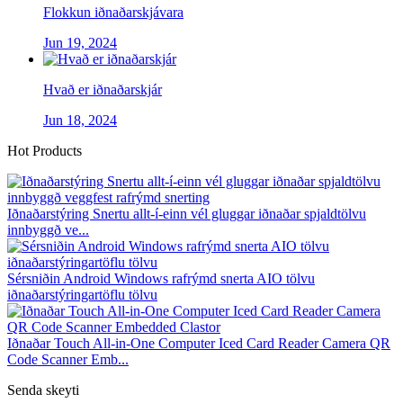
Flokkun iðnaðarskjávara
Jun 19, 2024
Hvað er iðnaðarskjár
Jun 18, 2024
Hot Products
Iðnaðarstýring Snertu allt-í-einn vél gluggar iðnaðar spjaldtölvu
innbyggð ve...
Sérsniðin Android Windows rafrýmd snerta AIO tölvu
iðnaðarstýringartöflu tölvu
Iðnaðar Touch All-in-One Computer Iced Card Reader Camera QR
Code Scanner Emb...
Senda skeyti