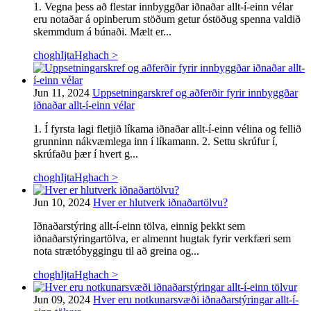
1. Vegna þess að flestar innbyggðar iðnaðar allt-í-einn vélar
eru notaðar á opinberum stöðum getur óstöðug spenna valdið
skemmdum á búnaði. Mælt er...
choghIjtaHghach >
Jun 11, 2024
Uppsetningarskref og aðferðir fyrir innbyggðar
iðnaðar allt-í-einn vélar
1. Í fyrsta lagi fletjið líkama iðnaðar allt-í-einn vélina og fellið
grunninn nákvæmlega inn í líkamann. 2. Settu skrúfur í,
skrúfaðu þær í hvert g...
choghIjtaHghach >
Jun 10, 2024
Hver er hlutverk iðnaðartölvu?
Iðnaðarstýring allt-í-einn tölva, einnig þekkt sem
iðnaðarstýringartölva, er almennt hugtak fyrir verkfæri sem
nota strætóbyggingu til að greina og...
choghIjtaHghach >
Jun 09, 2024
Hver eru notkunarsvæði iðnaðarstýringar allt-í-