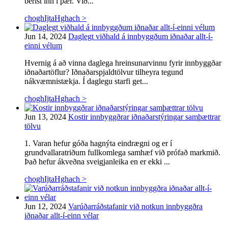
berist inn í þær. Við...
choghIjtaHghach >
Jun 14, 2024
Daglegt viðhald á innbyggðum iðnaðar allt-í-
einni vélum
Hvernig á að vinna daglega hreinsunarvinnu fyrir innbyggðar
iðnaðartöflur? Iðnaðarspjaldtölvur tilheyra tegund
nákvæmnistækja. Í daglegu starfi get...
choghIjtaHghach >
Jun 13, 2024
Kostir innbyggðrar iðnaðarstýringar samþættrar
tölvu
1. Varan hefur góða hagnýta eindrægni og er í
grundvallaratriðum fullkomlega samhæf við prófað markmið.
Það hefur ákveðna sveigjanleika en er ekki ...
choghIjtaHghach >
Jun 12, 2024
Varúðarráðstafanir við notkun innbyggðra
iðnaðar allt-í-einn vélar