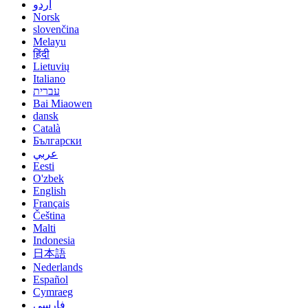
اردو
Norsk
slovenčina
Melayu
हिंदी
Lietuvių
Italiano
עברית
Bai Miaowen
dansk
Català
Български
عربي
Eesti
O'zbek
English
Français
Čeština
Malti
Indonesia
日本語
Nederlands
Español
Cymraeg
فارسی