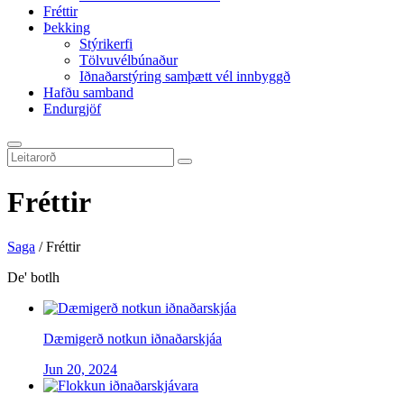
Fréttir
Þekking
Stýrikerfi
Tölvuvélbúnaður
Iðnaðarstýring samþætt vél innbyggð
Hafðu samband
Endurgjöf
Fréttir
Saga
/
Fréttir
De' botlh
Dæmigerð notkun iðnaðarskjáa
Jun 20, 2024