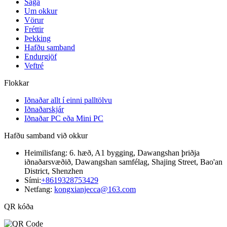
Saga
Um okkur
Vörur
Fréttir
Þekking
Hafðu samband
Endurgjöf
Veftré
Flokkar
Iðnaðar allt í einni palltölvu
Iðnaðarskjár
Iðnaðar PC eða Mini PC
Hafðu samband við okkur
Heimilisfang:
6. hæð, A1 bygging, Dawangshan þriðja
iðnaðarsvæðið, Dawangshan samfélag, Shajing Street, Bao'an
District, Shenzhen
Sími:
+8619328753429
Netfang:
kongxianjecca@163.com
QR kóða